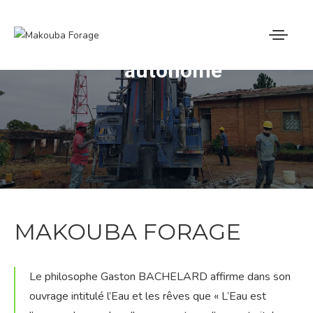
Osez adopter un système d’ea
autonome
ACCUEIL
MAKOUBA FORAGE
NOS PRESTATIONS
NOS REALISATIONS
MAKOUBA FORAGE
NOUS CONTACTER
Le philosophe Gaston BACHELARD affirme dans son
ouvrage intitulé l’Eau et les rêves que « L’Eau est